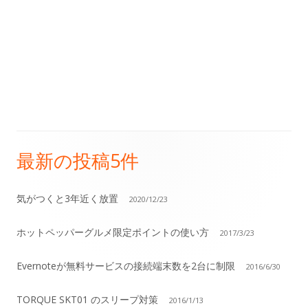
最新の投稿5件
メ
イ
気がつくと3年近く放置
2020/12/23
ン
ホットペッパーグルメ限定ポイントの使い方
2017/3/23
サ
Evernoteが無料サービスの接続端末数を2台に制限
2016/6/30
イ
TORQUE SKT01 のスリープ対策
2016/1/13