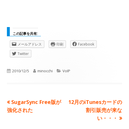
この記事を共有:
新
新
新
メールアドレス
印刷
Facebook
し
し
し
新
Twitter
い
い
い
し
ウ
ウ
ウ
い
公
作
ィ
カ
ィ
ィ
2010/12/5
minocchi
VoIP
ウ
ン
ン
ン
ィ
開
成
テ
ド
ド
ド
ン
ウ
ウ
ウ
日
者
ゴ
ド
で
で
で
ウ
前
次
SugarSync Free版が
12月のiTunesカードの
投
リ
開
開
開
で
の
の
強化された
割引販売が来な
き
き
き
ー
開
稿
記
ま
ま
記
ま
い・・・
き
す
す
す
事:
事:
ナ
ま