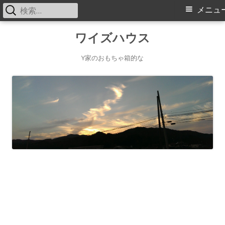
検
メ
メニュ
索:
イ
コ
ワイズハウス
ン
ン
テ
Y家のおもちゃ箱的な
メ
ン
ツ
ニ
へ
ス
ュ
キ
ー
ッ
プ