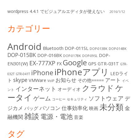
ド
wordpress 4.4.1 でビジュアルエディタが使えない
バ
2016/1/12
ー
カテゴリー
Android
Bluetooth
DOP-011SL
DOP-013BK
DOP-014BK
DOP-015BK
DOP-016BK
DOP-
DOP-017BK
DOP-09SL
Google
EX-777XP
EN301(W)
FX
GPS
GTR-031T
GTR-
iPhoneアプリ
iPhone
LEDライ
032T
GTR-041T
skype
お知らせ
アート
ト
VMWare
その他=====
VoIP
イベ
ケ
クラウド
インターネット
オーディオ
ント
ータイ
ゲーム
ソフトウェア
デ
コーヒー
セキュリティ
未分類
ジカメ
パソコン
仕事効率化
金
バッグ
映画
雑談
電源・電池
融機関
音楽
タグ