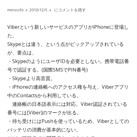
作
公
Viber
minocchi
2010/12/5
にコメントを残す
成
開
Viberという新しいサービスのアプリがiPhoneに登場し
者
日
た。
Skypeとは違う、という点がピックアップされている
が、要点は、
・SkypeのようにユーザIDを必要としない。携帯電話番
号で認証する。(国際SMSでPIN番号)
・Skypeより高音質。
・iPhoneの連絡帳へのアクセス権を与え、Viberアプリ
中のContactsから利用している。
連絡帳の日本語表示には対応。Viber認証されている
番号には[Viber]のマークが出る。
・待ち受けにはPushを使っているため、Viberとしての
バッテリの消費が基本的にない。