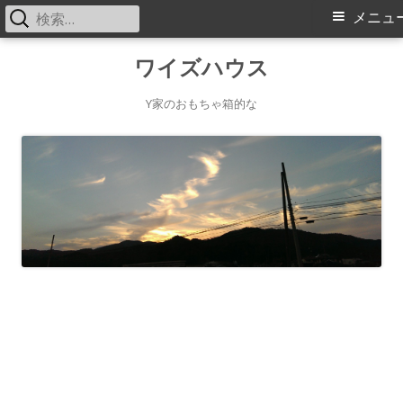
検
メ
メニュ
索:
イ
コ
ワイズハウス
ン
ン
テ
Y家のおもちゃ箱的な
メ
ン
ツ
ニ
へ
ス
ュ
キ
ー
ッ
プ