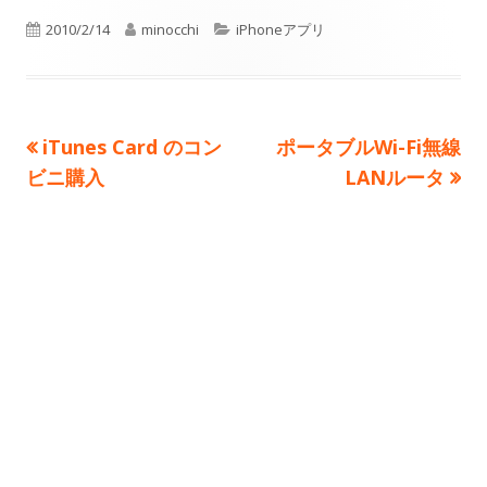
ウ
ウ
ウ
い
公
作
ィ
カ
ィ
ィ
2010/2/14
minocchi
iPhoneアプリ
ウ
ン
ン
ン
ィ
開
成
テ
ド
ド
ド
ン
ウ
ウ
ウ
日
者
ゴ
ド
で
で
で
ウ
前
次
iTunes Card のコン
ポータブルWi-Fi無線
投
リ
開
開
開
で
の
の
ビニ購入
LANルータ
き
き
き
ー
開
稿
記
ま
ま
記
ま
き
す
す
す
事:
事:
ナ
ま
す
ビ
ゲ
ー
シ
ョ