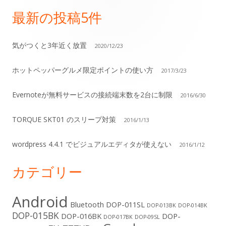
最新の投稿5件
メ
イ
気がつくと3年近く放置
2020/12/23
ン
ホットペッパーグルメ限定ポイントの使い方
2017/3/23
サ
Evernoteが無料サービスの接続端末数を2台に制限
2016/6/30
イ
TORQUE SKT01 のスリープ対策
2016/1/13
ド
wordpress 4.4.1 でビジュアルエディタが使えない
バ
2016/1/12
ー
カテゴリー
Android
Bluetooth
DOP-011SL
DOP-013BK
DOP-014BK
DOP-015BK
DOP-016BK
DOP-
DOP-017BK
DOP-09SL