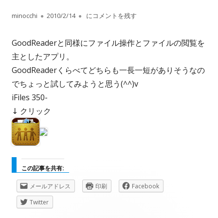
作
公
iFiles
minocchi
2010/2/14
にコメントを残す
成
開
GoodReaderと同様にファイル操作とファイルの閲覧を
者
日
主としたアプリ。
GoodReaderくらべてどちらも一長一短がありそうなの
でちょっと試してみようと思う(^^)v
iFiles 350-
↓ クリック
この記事を共有:
新
新
新
メールアドレス
印刷
Facebook
し
し
し
新
Twitter
い
い
い
し