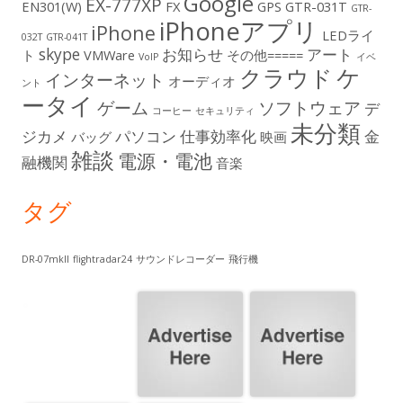
Google
EX-777XP
EN301(W)
FX
GPS
GTR-031T
GTR-
iPhoneアプリ
iPhone
LEDライ
032T
GTR-041T
skype
お知らせ
アート
ト
VMWare
その他=====
VoIP
イベ
ケ
クラウド
インターネット
オーディオ
ント
ータイ
ゲーム
ソフトウェア
デ
コーヒー
セキュリティ
未分類
ジカメ
パソコン
仕事効率化
金
バッグ
映画
雑談
電源・電池
融機関
音楽
タグ
DR-07mkII
flightradar24
サウンドレコーダー
飛行機