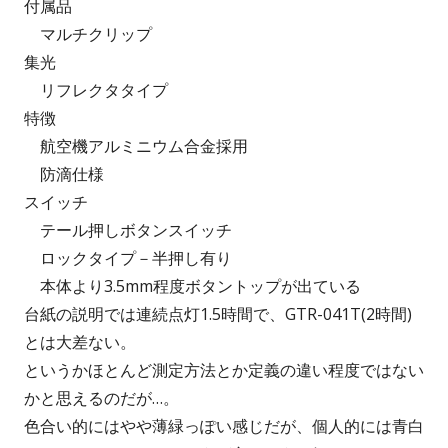
付属品
マルチクリップ
集光
リフレクタタイプ
特徴
航空機アルミニウム合金採用
防滴仕様
スイッチ
テール押しボタンスイッチ
ロックタイプ－半押し有り
本体より3.5mm程度ボタントップが出ている
台紙の説明では連続点灯1.5時間で、GTR-041T(2時間)
とは大差ない。
というかほとんど測定方法とか定義の違い程度ではない
かと思えるのだが…。
色合い的にはやや薄緑っぽい感じだが、個人的には青白