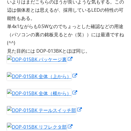
いよりはまだこちらのほうが良いような気もする。この
辺は個体差とは思えるが、採用しているLEDの特性の可
能性もある。
単4x1ながらも0.5Wなのでちょっとした確認などの用途
（パソコンの裏の銘板見るとか（笑））には最適ですね
(^^)
見た目的には DOP-013BKとほぼ同じ。
新
し
い
新
ウ
し
ィ
い
新
ン
ウ
し
ド
ィ
い
新
ウ
ン
ウ
し
で
ド
ィ
い
新