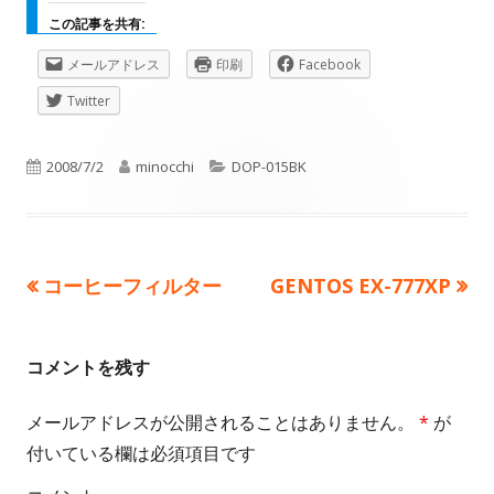
この記事を共有:
新
新
新
メールアドレス
印刷
Facebook
し
し
し
新
Twitter
い
い
い
し
ウ
ウ
ウ
い
公
作
ィ
カ
ィ
ィ
2008/7/2
minocchi
DOP-015BK
ウ
ン
ン
ン
ィ
開
成
テ
ド
ド
ド
ン
ウ
ウ
ウ
日
者
ゴ
ド
で
で
で
ウ
前
次
コーヒーフィルター
GENTOS EX-777XP
投
リ
開
開
開
で
の
の
き
き
き
ー
開
稿
記
ま
ま
記
ま
き
コメントを残す
す
す
す
事:
事:
ナ
ま
す
メールアドレスが公開されることはありません。
*
が
ビ
付いている欄は必須項目です
ゲ