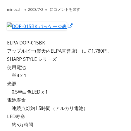
作
公
ELPA DOP-015BK
minocchi
2008/7/2
にコメントを残す
成
開
新
者
日
し
い
ELPA DOP-015BK
ウ
アップルビー(楽天内ELPA直営店) にて1,780円。
ィ
SHARP STYLE シリーズ
ン
使用電池
ド
単4 x 1
ウ
光源
で
0.5W白色LED x 1
開
電池寿命
き
連続点灯約1.5時間（アルカリ電池）
ま
LED寿命
す
約5万時間