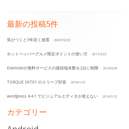
最新の投稿5件
メ
イ
気がつくと3年近く放置
2020/12/23
ン
ホットペッパーグルメ限定ポイントの使い方
2017/3/23
サ
Evernoteが無料サービスの接続端末数を2台に制限
2016/6/30
イ
TORQUE SKT01 のスリープ対策
2016/1/13
ド
wordpress 4.4.1 でビジュアルエディタが使えない
バ
2016/1/12
ー
カテゴリー