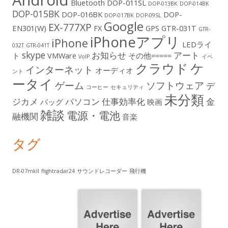
Android
Bluetooth
DOP-011SL
DOP-013BK
DOP-014BK
DOP-015BK
DOP-016BK
DOP-
DOP-017BK
DOP-09SL
Google
EX-777XP
EN301(W)
FX
GPS
GTR-031T
GTR-
iPhoneアプリ
iPhone
LEDライ
032T
GTR-041T
skype
お知らせ
アート
ト
VMWare
その他=====
VoIP
イベ
ケ
クラウド
インターネット
オーディオ
ント
ータイ
ゲーム
ソフトウェア
デ
コーヒー
セキュリティ
未分類
ジカメ
パソコン
仕事効率化
金
バッグ
映画
雑談
電源・電池
融機関
音楽
タグ
DR-07mkII
flightradar24
サウンドレコーダー
飛行機