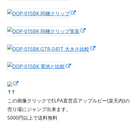
開
ウ
ン
ウ
し
き
で
ド
ィ
い
新
ま
開
ウ
ン
ウ
し
す
き
で
ド
ィ
い
新
ま
開
ウ
ン
ウ
し
す
き
で
ド
ィ
い
新
ま
開
ウ
ン
ウ
し
す
き
で
ド
ィ
い
新
ま
開
ウ
ン
ウ
し
す
き
で
ド
ィ
い
新
ま
開
ウ
ン
ウ
し
↑↑
す
き
で
ド
ィ
い
この画像クリックでELPA直営店アップルビー(楽天内)の
ま
開
ウ
ン
ウ
売り場にジャンプ出来ます。
す
き
で
ド
ィ
5000円以上で送料無料
ま
開
ウ
ン
す
き
で
ド