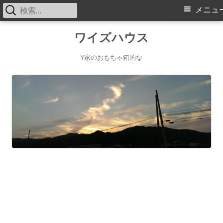
検
メ
メニュ
索:
イ
コ
ワイズハウス
ン
ン
テ
Y家のおもちゃ箱的な
メ
ン
ツ
ニ
へ
ス
ュ
キ
ー
ッ
プ