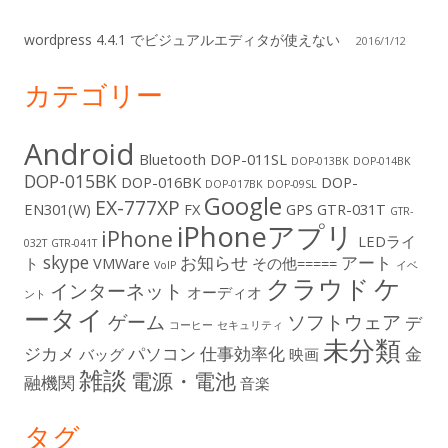
ド
wordpress 4.4.1 でビジュアルエディタが使えない
バ
2016/1/12
ー
カテゴリー
Android
Bluetooth
DOP-011SL
DOP-013BK
DOP-014BK
DOP-015BK
DOP-016BK
DOP-
DOP-017BK
DOP-09SL
Google
EX-777XP
EN301(W)
FX
GPS
GTR-031T
GTR-
iPhoneアプリ
iPhone
LEDライ
032T
GTR-041T
skype
お知らせ
アート
ト
VMWare
その他=====
VoIP
イベ
ケ
クラウド
インターネット
オーディオ
ント
ータイ
ゲーム
ソフトウェア
デ
コーヒー
セキュリティ
未分類
ジカメ
パソコン
仕事効率化
金
バッグ
映画
雑談
電源・電池
融機関
音楽
タグ