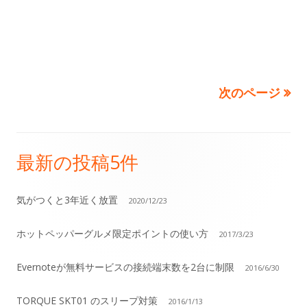
ン
次のページ
最新の投稿5件
メ
イ
気がつくと3年近く放置
2020/12/23
ン
ホットペッパーグルメ限定ポイントの使い方
2017/3/23
サ
Evernoteが無料サービスの接続端末数を2台に制限
2016/6/30
イ
TORQUE SKT01 のスリープ対策
2016/1/13