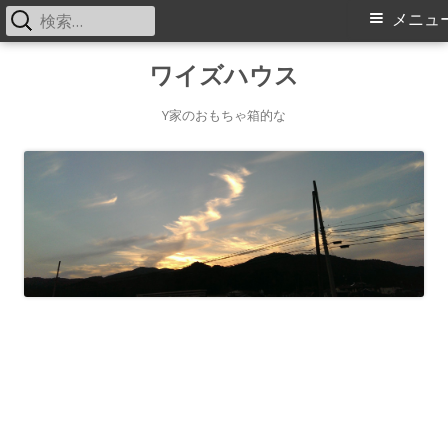
検
メ
メニュ
索:
イ
コ
ワイズハウス
ン
ン
テ
Y家のおもちゃ箱的な
メ
ン
ツ
ニ
へ
ス
ュ
キ
ー
ッ
プ