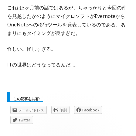
これは3ヶ月前の話ではあるが、ちゃっかりと今回の件
を見越したかのようにマイクロソフトがEvernoteから
OneNoteへの移行ツールを発表しているのである。あ
まりにもタイミングが良すぎだ。
怪しい。怪しすぎる。
ITの世界はどうなってるんだ…。
この記事を共有:
新
新
新
メールアドレス
印刷
Facebook
し
し
し
新
Twitter
い
い
い
し
ウ
ウ
ウ
い