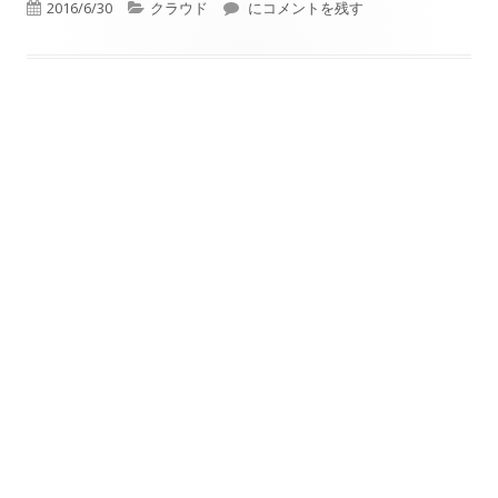
公
カ
ィ
Evernoteが無料サービスの接続端末
ィ
ィ
2016/6/30
クラウド
にコメントを残す
ウ
ン
ン
ン
ィ
開
テ
ド
ド
ド
ン
ウ
ウ
ウ
日
ゴ
ド
で
で
で
ウ
投
リ
開
開
開
で
き
き
き
ー
開
稿
ま
ま
ま
き
す
す
す
ナ
ま
す
ビ
ゲ
ー
シ
ョ